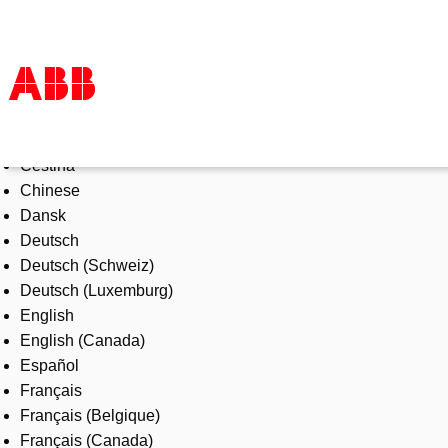
Select Language
Products & Solutions
Čeština
Industries
Chinese
Services
Dansk
About us
Deutsch
Where to buy
Deutsch (Schweiz)
Contact us
Deutsch (Luxemburg)
Careers
English
English (Canada)
Español
Français
Français (Belgique)
Français (Canada)