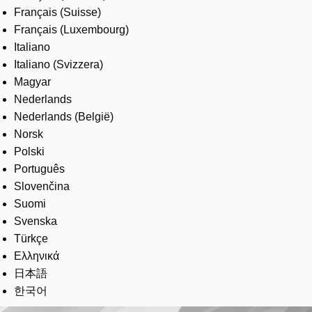
Français (Suisse)
Français (Luxembourg)
Italiano
Italiano (Svizzera)
Magyar
Nederlands
Nederlands (België)
Norsk
Polski
Português
Slovenčina
Suomi
Svenska
Türkçe
Ελληνικά
日本語
한국어