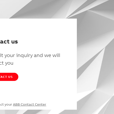
act us
t your inquiry and we will
ct you
ACT US
act your
ABB Contact Center