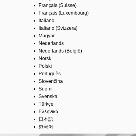
Français (Suisse)
Français (Luxembourg)
Italiano
Italiano (Svizzera)
Magyar
Nederlands
Nederlands (België)
Norsk
Polski
Português
Slovenčina
Suomi
Svenska
Türkçe
Ελληνικά
日本語
한국어