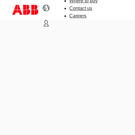
Where to buy
Contact us
Careers