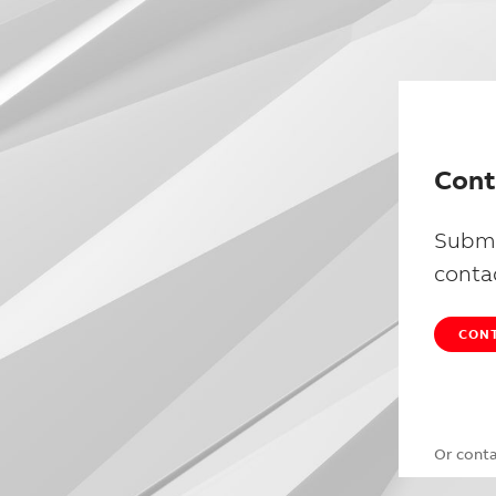
Cont
Submi
conta
CONT
Or cont