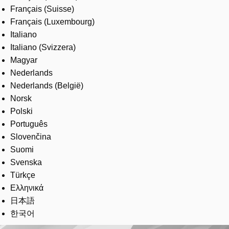
Français (Suisse)
Français (Luxembourg)
Italiano
Italiano (Svizzera)
Magyar
Nederlands
Nederlands (België)
Norsk
Polski
Português
Slovenčina
Suomi
Svenska
Türkçe
Ελληνικά
日本語
한국어