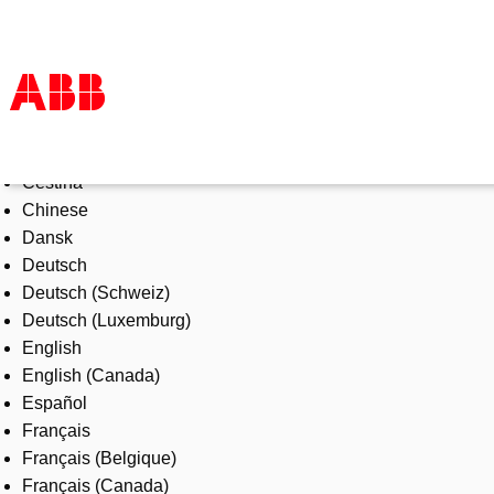
Select Language
Products & Solutions
Čeština
Industries
Chinese
Services
Dansk
About us
Deutsch
Where to buy
Deutsch (Schweiz)
Contact us
Deutsch (Luxemburg)
Careers
English
English (Canada)
Español
Français
Français (Belgique)
Français (Canada)