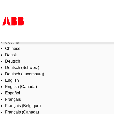
Select Language
Products & Solutions
Čeština
Industries
Chinese
Services
Dansk
About us
Deutsch
Where to buy
Deutsch (Schweiz)
Contact us
Deutsch (Luxemburg)
Careers
English
English (Canada)
Español
Français
Français (Belgique)
Français (Canada)