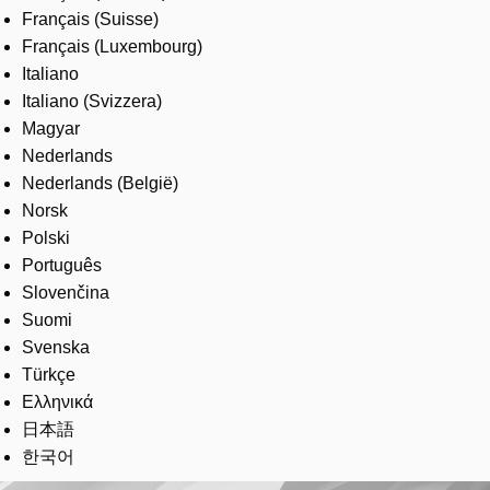
Français (Suisse)
Français (Luxembourg)
Italiano
Italiano (Svizzera)
Magyar
Nederlands
Nederlands (België)
Norsk
Polski
Português
Slovenčina
Suomi
Svenska
Türkçe
Ελληνικά
日本語
한국어