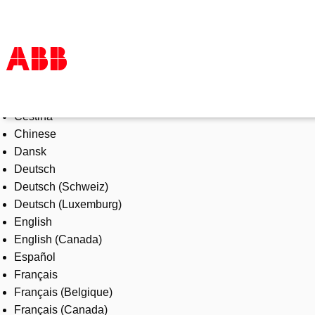
Select Language
Products & Solutions
Čeština
Industries
Chinese
Services
Dansk
About us
Deutsch
Where to buy
Deutsch (Schweiz)
Contact us
Deutsch (Luxemburg)
Careers
English
English (Canada)
Español
Français
Français (Belgique)
Français (Canada)