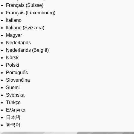
Français (Suisse)
Français (Luxembourg)
Italiano
Italiano (Svizzera)
Magyar
Nederlands
Nederlands (België)
Norsk
Polski
Português
Slovenčina
Suomi
Svenska
Türkçe
Ελληνικά
日本語
한국어