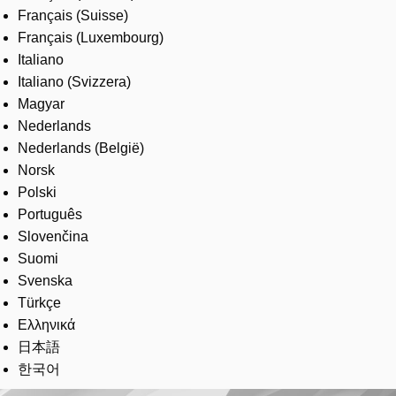
Français (Suisse)
Français (Luxembourg)
Italiano
Italiano (Svizzera)
Magyar
Nederlands
Nederlands (België)
Norsk
Polski
Português
Slovenčina
Suomi
Svenska
Türkçe
Ελληνικά
日本語
한국어