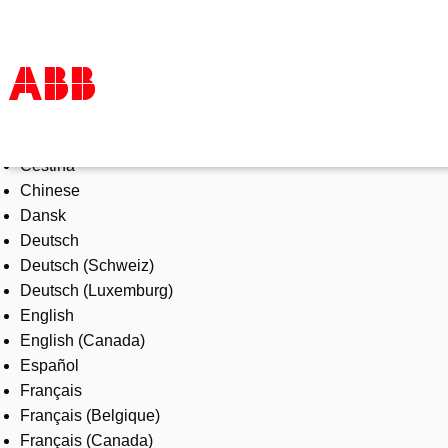
Select Language
Products & Solutions
Čeština
Industries
Chinese
Services
Dansk
About us
Deutsch
Where to buy
Deutsch (Schweiz)
Contact us
Deutsch (Luxemburg)
Careers
English
English (Canada)
Español
Français
Français (Belgique)
Français (Canada)