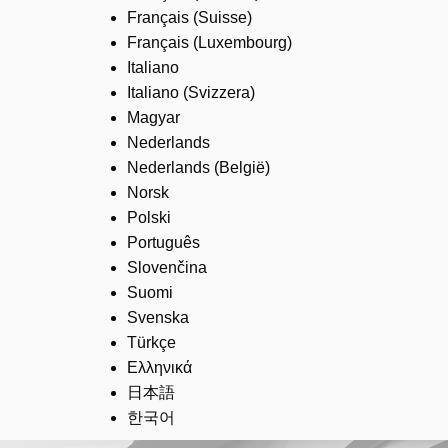
Français (Suisse)
Français (Luxembourg)
Italiano
Italiano (Svizzera)
Magyar
Nederlands
Nederlands (België)
Norsk
Polski
Português
Slovenčina
Suomi
Svenska
Türkçe
Ελληνικά
日本語
한국어