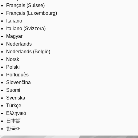
Français (Suisse)
Français (Luxembourg)
Italiano
Italiano (Svizzera)
Magyar
Nederlands
Nederlands (België)
Norsk
Polski
Português
Slovenčina
Suomi
Svenska
Türkçe
Ελληνικά
日本語
한국어