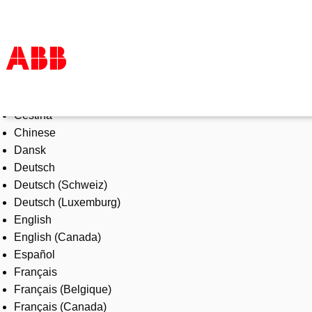
Select Language
Products & Solutions
Čeština
Industries
Chinese
Services
Dansk
About us
Deutsch
Where to buy
Deutsch (Schweiz)
Contact us
Deutsch (Luxemburg)
Careers
English
English (Canada)
Español
Français
Français (Belgique)
Français (Canada)