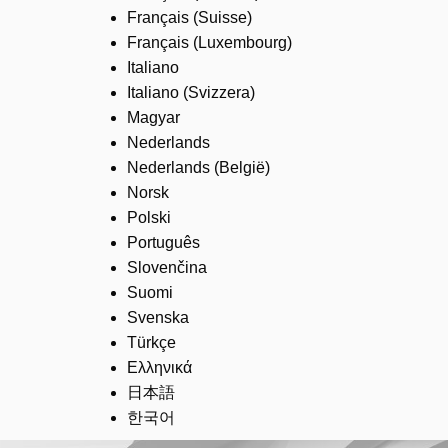
Français (Suisse)
Français (Luxembourg)
Italiano
Italiano (Svizzera)
Magyar
Nederlands
Nederlands (België)
Norsk
Polski
Português
Slovenčina
Suomi
Svenska
Türkçe
Ελληνικά
日本語
한국어