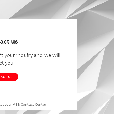
act us
t your inquiry and we will
ct you
ACT US
act your
ABB Contact Center