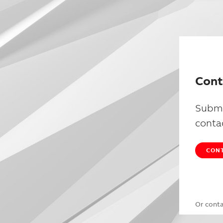
Cont
Submi
conta
CONT
Or cont