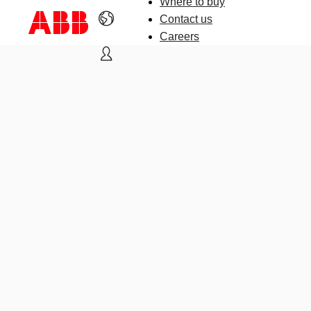
Where to buy
Contact us
Careers