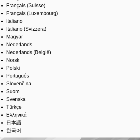
Français (Suisse)
Français (Luxembourg)
Italiano
Italiano (Svizzera)
Magyar
Nederlands
Nederlands (België)
Norsk
Polski
Português
Slovenčina
Suomi
Svenska
Türkçe
Ελληνικά
日本語
한국어