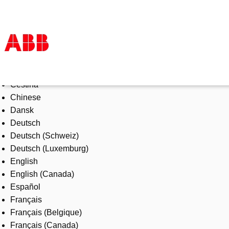
Select Language
Products & Solutions
Čeština
Industries
Chinese
Services
Dansk
About us
Deutsch
Where to buy
Deutsch (Schweiz)
Contact us
Deutsch (Luxemburg)
Careers
English
English (Canada)
Español
Français
Français (Belgique)
Français (Canada)