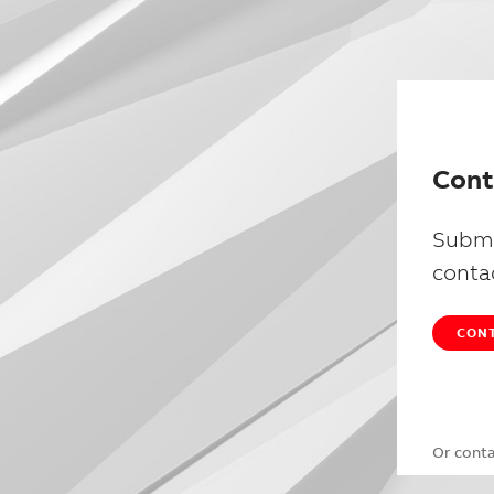
Cont
Submi
conta
CONT
Or cont