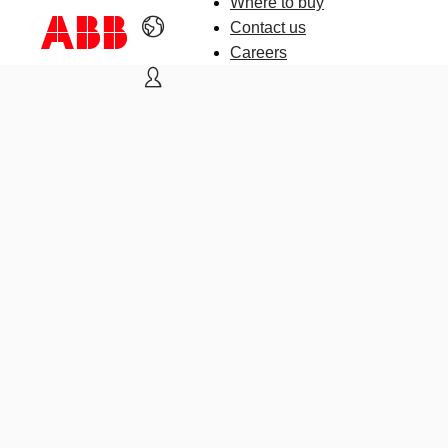
Where to buy
Contact us
Careers