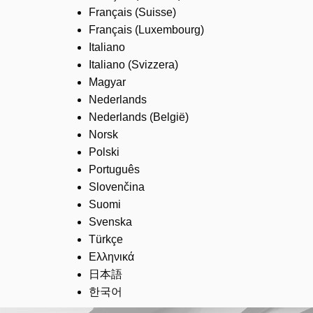
Français (Suisse)
Français (Luxembourg)
Italiano
Italiano (Svizzera)
Magyar
Nederlands
Nederlands (België)
Norsk
Polski
Português
Slovenčina
Suomi
Svenska
Türkçe
Ελληνικά
日本語
한국어