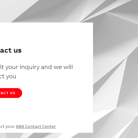
act us
t your inquiry and we will
ct you
ACT US
act your
ABB Contact Center