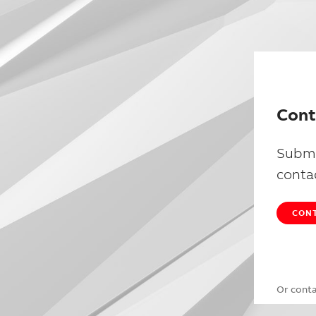
Cont
Submi
conta
CONT
Or cont