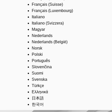
Français (Suisse)
Français (Luxembourg)
Italiano
Italiano (Svizzera)
Magyar
Nederlands
Nederlands (België)
Norsk
Polski
Português
Slovenčina
Suomi
Svenska
Türkçe
Ελληνικά
日本語
한국어