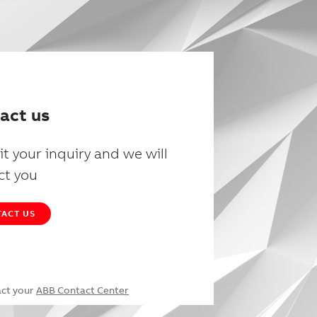
act us
t your inquiry and we will
ct you
ACT US
act your
ABB Contact Center