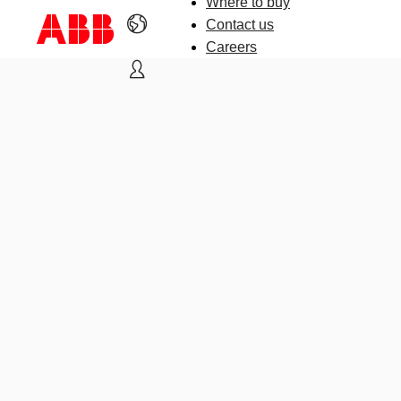
Where to buy
Contact us
Careers