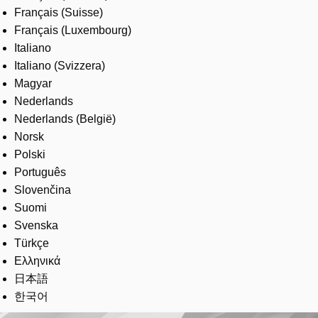
Français (Suisse)
Français (Luxembourg)
Italiano
Italiano (Svizzera)
Magyar
Nederlands
Nederlands (België)
Norsk
Polski
Português
Slovenčina
Suomi
Svenska
Türkçe
Ελληνικά
日本語
한국어