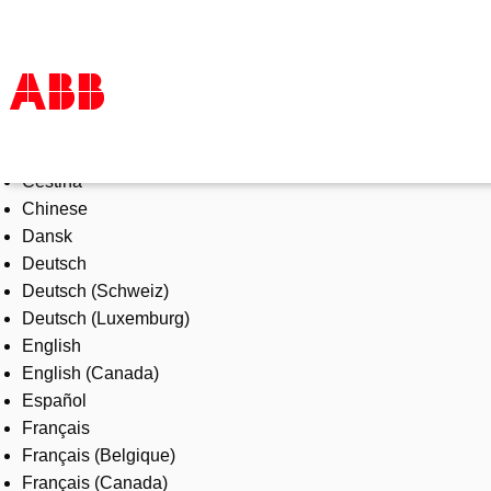
Select Language
Products & Solutions
Čeština
Industries
Chinese
Services
Dansk
About us
Deutsch
Where to buy
Deutsch (Schweiz)
Contact us
Deutsch (Luxemburg)
Careers
English
English (Canada)
Español
Français
Français (Belgique)
Français (Canada)