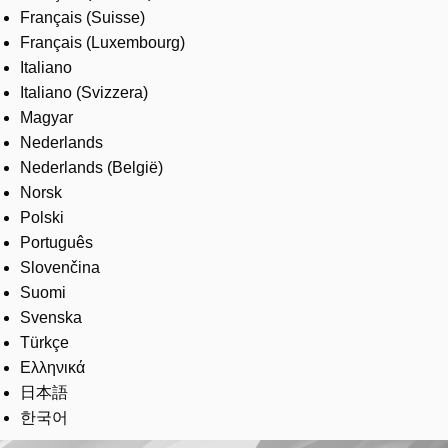
Français (Suisse)
Français (Luxembourg)
Italiano
Italiano (Svizzera)
Magyar
Nederlands
Nederlands (België)
Norsk
Polski
Português
Slovenčina
Suomi
Svenska
Türkçe
Ελληνικά
日本語
한국어