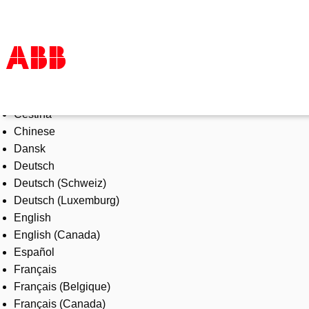
Select Language
Products & Solutions
Čeština
Industries
Chinese
Services
Dansk
About us
Deutsch
Where to buy
Deutsch (Schweiz)
Contact us
Deutsch (Luxemburg)
Careers
English
English (Canada)
Español
Français
Français (Belgique)
Français (Canada)