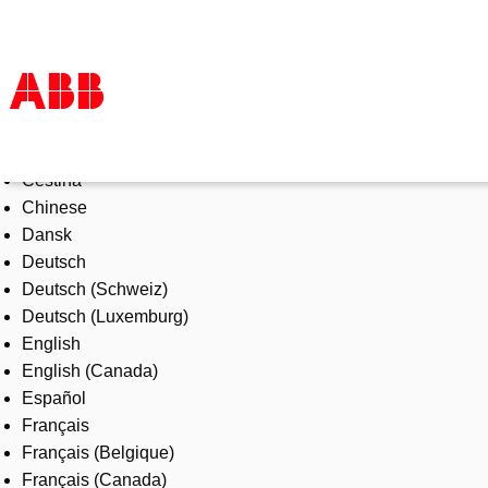
Select Language
Products & Solutions
Čeština
Industries
Chinese
Services
Dansk
About us
Deutsch
Where to buy
Deutsch (Schweiz)
Contact us
Deutsch (Luxemburg)
Careers
English
English (Canada)
Español
Français
Français (Belgique)
Français (Canada)