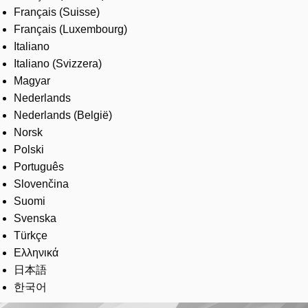
Français (Suisse)
Français (Luxembourg)
Italiano
Italiano (Svizzera)
Magyar
Nederlands
Nederlands (België)
Norsk
Polski
Português
Slovenčina
Suomi
Svenska
Türkçe
Ελληνικά
日本語
한국어