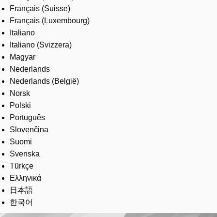
Français (Suisse)
Français (Luxembourg)
Italiano
Italiano (Svizzera)
Magyar
Nederlands
Nederlands (België)
Norsk
Polski
Português
Slovenčina
Suomi
Svenska
Türkçe
Ελληνικά
日本語
한국어