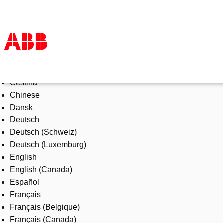
Select Language
Products & Solutions
Čeština
Industries
Chinese
Services
Dansk
About us
Deutsch
Where to buy
Deutsch (Schweiz)
Contact us
Deutsch (Luxemburg)
Careers
English
English (Canada)
Español
Français
Français (Belgique)
Français (Canada)