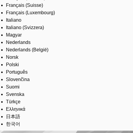
Français (Suisse)
Français (Luxembourg)
Italiano
Italiano (Svizzera)
Magyar
Nederlands
Nederlands (België)
Norsk
Polski
Português
Slovenčina
Suomi
Svenska
Türkçe
Ελληνικά
日本語
한국어