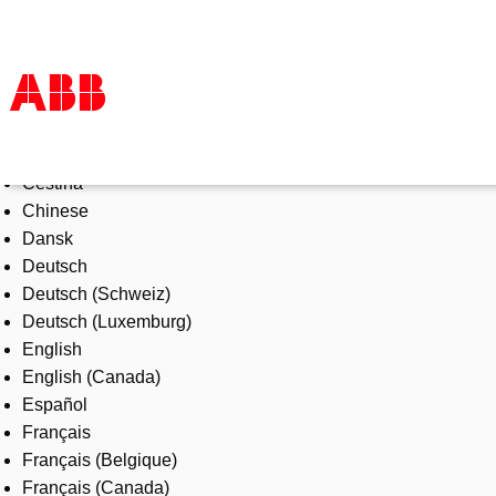
Select Language
Products & Solutions
Čeština
Industries
Chinese
Services
Dansk
About us
Deutsch
Where to buy
Deutsch (Schweiz)
Contact us
Deutsch (Luxemburg)
Careers
English
English (Canada)
Español
Français
Français (Belgique)
Français (Canada)