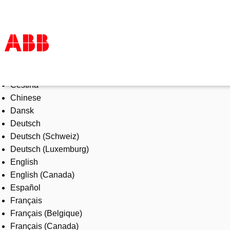
Select Language
Products & Solutions
Čeština
Industries
Chinese
Services
Dansk
About us
Deutsch
Where to buy
Deutsch (Schweiz)
Contact us
Deutsch (Luxemburg)
Careers
English
English (Canada)
Español
Français
Français (Belgique)
Français (Canada)