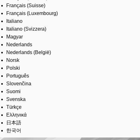
Français (Suisse)
Français (Luxembourg)
Italiano
Italiano (Svizzera)
Magyar
Nederlands
Nederlands (België)
Norsk
Polski
Português
Slovenčina
Suomi
Svenska
Türkçe
Ελληνικά
日本語
한국어