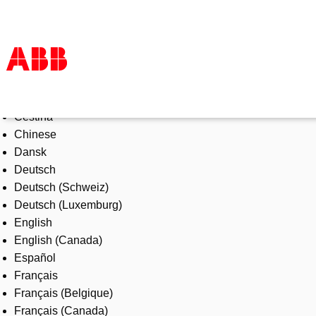
Select Language
Products & Solutions
Čeština
Industries
Chinese
Services
Dansk
About us
Deutsch
Where to buy
Deutsch (Schweiz)
Contact us
Deutsch (Luxemburg)
Careers
English
English (Canada)
Español
Français
Français (Belgique)
Français (Canada)