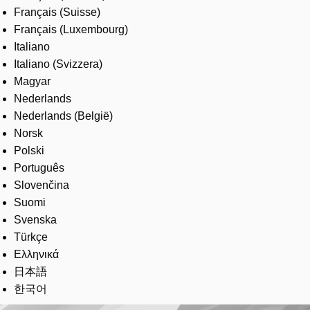
Français (Suisse)
Français (Luxembourg)
Italiano
Italiano (Svizzera)
Magyar
Nederlands
Nederlands (België)
Norsk
Polski
Português
Slovenčina
Suomi
Svenska
Türkçe
Ελληνικά
日本語
한국어