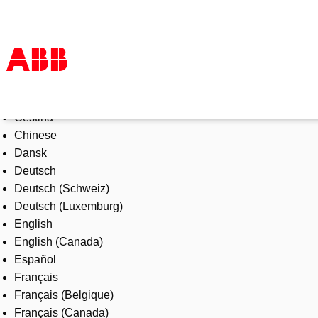
Select Language
Products & Solutions
Čeština
Industries
Chinese
Services
Dansk
About us
Deutsch
Where to buy
Deutsch (Schweiz)
Contact us
Deutsch (Luxemburg)
Careers
English
English (Canada)
Español
Français
Français (Belgique)
Français (Canada)