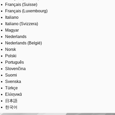
Français (Suisse)
Français (Luxembourg)
Italiano
Italiano (Svizzera)
Magyar
Nederlands
Nederlands (België)
Norsk
Polski
Português
Slovenčina
Suomi
Svenska
Türkçe
Ελληνικά
日本語
한국어