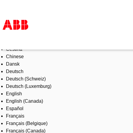
Select Language
Products & Solutions
Čeština
Industries
Chinese
Services
Dansk
About us
Deutsch
Where to buy
Deutsch (Schweiz)
Contact us
Deutsch (Luxemburg)
Careers
English
English (Canada)
Español
Français
Français (Belgique)
Français (Canada)