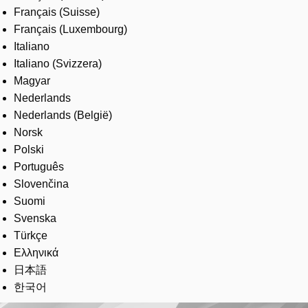
Français (Suisse)
Français (Luxembourg)
Italiano
Italiano (Svizzera)
Magyar
Nederlands
Nederlands (België)
Norsk
Polski
Português
Slovenčina
Suomi
Svenska
Türkçe
Ελληνικά
日本語
한국어