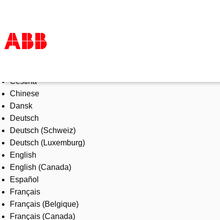
Select Language
Products & Solutions
Čeština
Industries
Chinese
Services
Dansk
About us
Deutsch
Where to buy
Deutsch (Schweiz)
Contact us
Deutsch (Luxemburg)
Careers
English
English (Canada)
Español
Français
Français (Belgique)
Français (Canada)