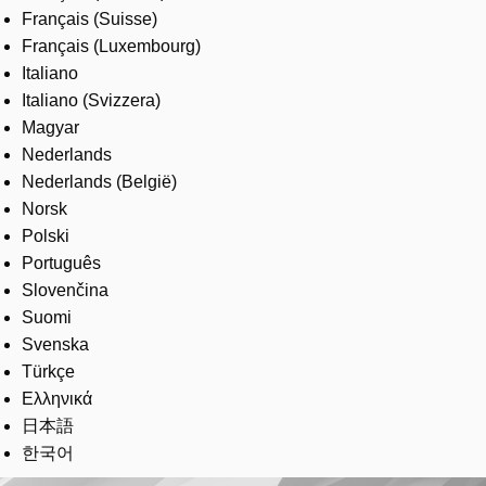
Français (Suisse)
Français (Luxembourg)
Italiano
Italiano (Svizzera)
Magyar
Nederlands
Nederlands (België)
Norsk
Polski
Português
Slovenčina
Suomi
Svenska
Türkçe
Ελληνικά
日本語
한국어