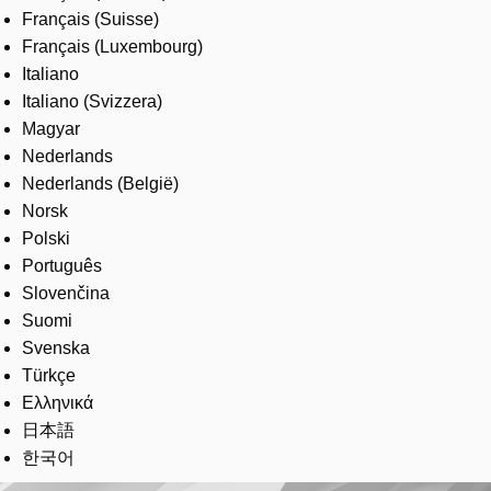
Français (Suisse)
Français (Luxembourg)
Italiano
Italiano (Svizzera)
Magyar
Nederlands
Nederlands (België)
Norsk
Polski
Português
Slovenčina
Suomi
Svenska
Türkçe
Ελληνικά
日本語
한국어