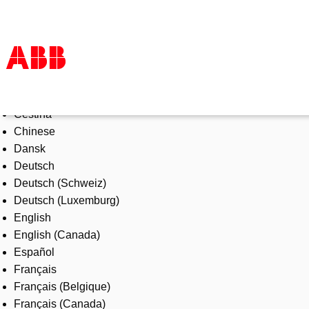
Select Language
Products & Solutions
Čeština
Industries
Chinese
Services
Dansk
About us
Deutsch
Where to buy
Deutsch (Schweiz)
Contact us
Deutsch (Luxemburg)
Careers
English
English (Canada)
Español
Français
Français (Belgique)
Français (Canada)