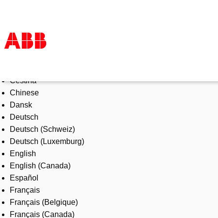
Select Language
Products & Solutions
Čeština
Industries
Chinese
Services
Dansk
About us
Deutsch
Where to buy
Deutsch (Schweiz)
Contact us
Deutsch (Luxemburg)
Careers
English
English (Canada)
Español
Français
Français (Belgique)
Français (Canada)