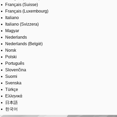
Français (Suisse)
Français (Luxembourg)
Italiano
Italiano (Svizzera)
Magyar
Nederlands
Nederlands (België)
Norsk
Polski
Português
Slovenčina
Suomi
Svenska
Türkçe
Ελληνικά
日本語
한국어