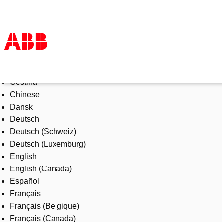
Select Language
Products & Solutions
Čeština
Industries
Chinese
Services
Dansk
About us
Deutsch
Where to buy
Deutsch (Schweiz)
Contact us
Deutsch (Luxemburg)
Careers
English
English (Canada)
Español
Français
Français (Belgique)
Français (Canada)