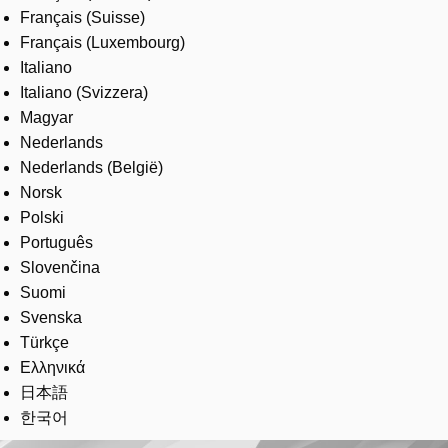
Français (Suisse)
Français (Luxembourg)
Italiano
Italiano (Svizzera)
Magyar
Nederlands
Nederlands (België)
Norsk
Polski
Português
Slovenčina
Suomi
Svenska
Türkçe
Ελληνικά
日本語
한국어