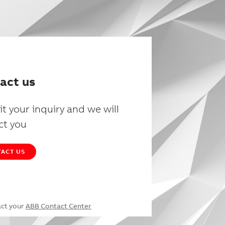
act us
t your inquiry and we will
ct you
ACT US
act your
ABB Contact Center