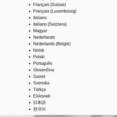
Français (Suisse)
Français (Luxembourg)
Italiano
Italiano (Svizzera)
Magyar
Nederlands
Nederlands (België)
Norsk
Polski
Português
Slovenčina
Suomi
Svenska
Türkçe
Ελληνικά
日本語
한국어