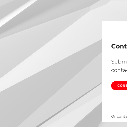
Cont
Submi
conta
CONT
Or cont