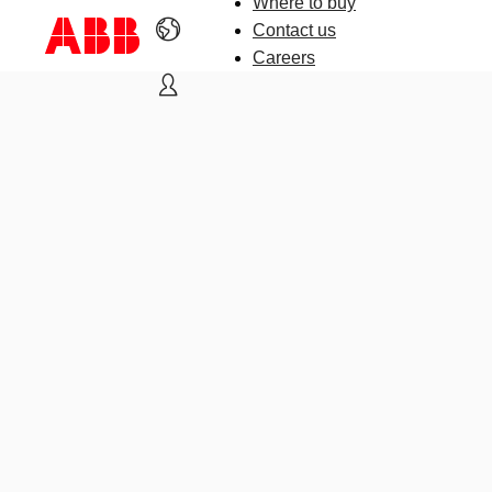
Where to buy
Contact us
Careers