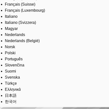
Français (Suisse)
Français (Luxembourg)
Italiano
Italiano (Svizzera)
Magyar
Nederlands
Nederlands (België)
Norsk
Polski
Português
Slovenčina
Suomi
Svenska
Türkçe
Ελληνικά
日本語
한국어