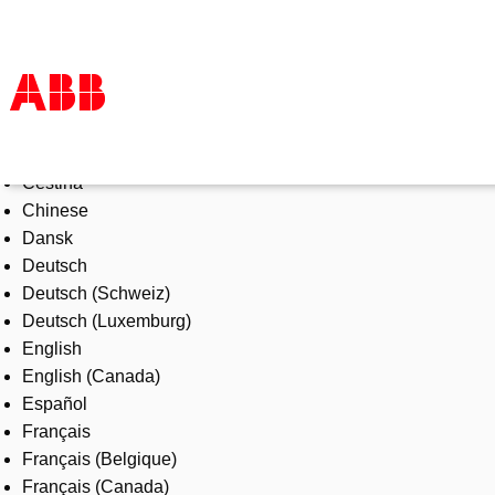
Select Language
Products & Solutions
Čeština
Industries
Chinese
Services
Dansk
About us
Deutsch
Where to buy
Deutsch (Schweiz)
Contact us
Deutsch (Luxemburg)
Careers
English
English (Canada)
Español
Français
Français (Belgique)
Français (Canada)