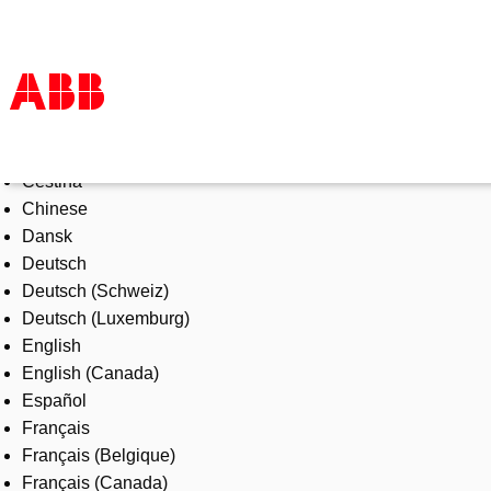
Select Language
Products & Solutions
Čeština
Industries
Chinese
Services
Dansk
About us
Deutsch
Where to buy
Deutsch (Schweiz)
Contact us
Deutsch (Luxemburg)
Careers
English
English (Canada)
Español
Français
Français (Belgique)
Français (Canada)