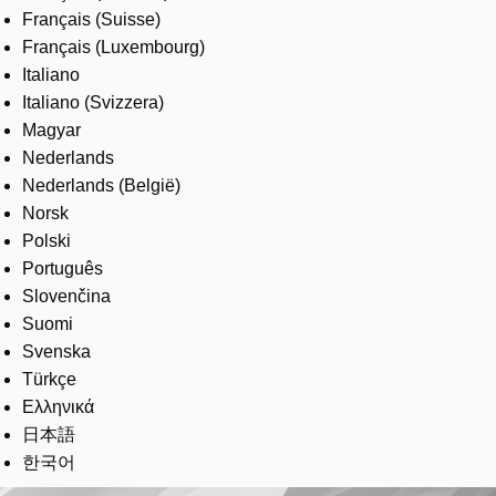
Français (Suisse)
Français (Luxembourg)
Italiano
Italiano (Svizzera)
Magyar
Nederlands
Nederlands (België)
Norsk
Polski
Português
Slovenčina
Suomi
Svenska
Türkçe
Ελληνικά
日本語
한국어