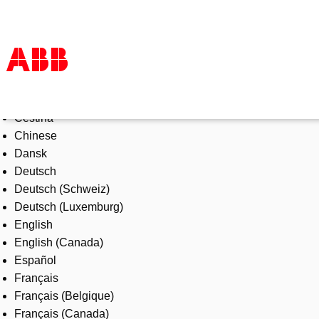
Select Language
Products & Solutions
Čeština
Industries
Chinese
Services
Dansk
About us
Deutsch
Where to buy
Deutsch (Schweiz)
Contact us
Deutsch (Luxemburg)
Careers
English
English (Canada)
Español
Français
Français (Belgique)
Français (Canada)