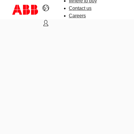
Where to buy
Contact us
Careers