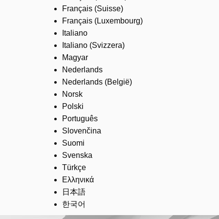
Français (Suisse)
Français (Luxembourg)
Italiano
Italiano (Svizzera)
Magyar
Nederlands
Nederlands (België)
Norsk
Polski
Português
Slovenčina
Suomi
Svenska
Türkçe
Ελληνικά
日本語
한국어