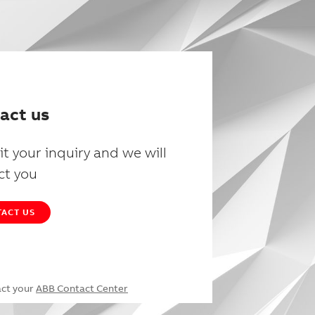
act us
t your inquiry and we will
ct you
ACT US
act your
ABB Contact Center