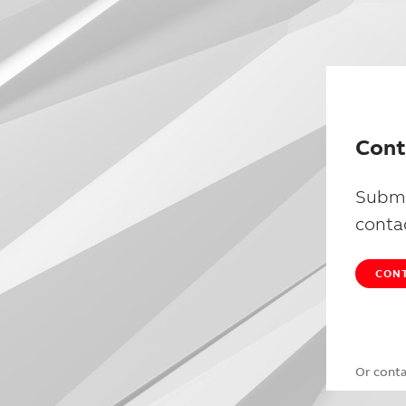
Cont
Submi
conta
CONT
Or cont