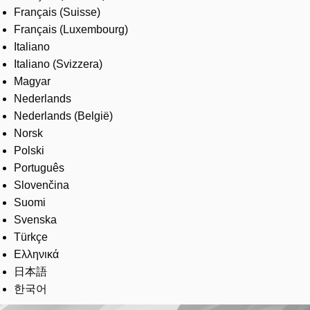
Français (Suisse)
Français (Luxembourg)
Italiano
Italiano (Svizzera)
Magyar
Nederlands
Nederlands (België)
Norsk
Polski
Português
Slovenčina
Suomi
Svenska
Türkçe
Ελληνικά
日本語
한국어