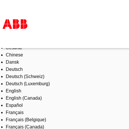
Select Language
Products & Solutions
Čeština
Industries
Chinese
Services
Dansk
About us
Deutsch
Where to buy
Deutsch (Schweiz)
Contact us
Deutsch (Luxemburg)
Careers
English
English (Canada)
Español
Français
Français (Belgique)
Français (Canada)