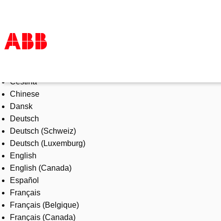
Select Language
Products & Solutions
Čeština
Industries
Chinese
Services
Dansk
About us
Deutsch
Where to buy
Deutsch (Schweiz)
Contact us
Deutsch (Luxemburg)
Careers
English
English (Canada)
Español
Français
Français (Belgique)
Français (Canada)