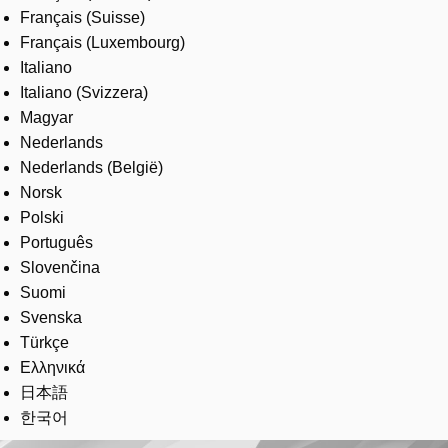
Français (Suisse)
Français (Luxembourg)
Italiano
Italiano (Svizzera)
Magyar
Nederlands
Nederlands (België)
Norsk
Polski
Português
Slovenčina
Suomi
Svenska
Türkçe
Ελληνικά
日本語
한국어