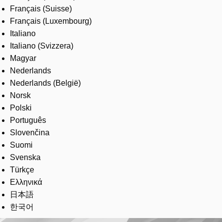
Français (Suisse)
Français (Luxembourg)
Italiano
Italiano (Svizzera)
Magyar
Nederlands
Nederlands (België)
Norsk
Polski
Português
Slovenčina
Suomi
Svenska
Türkçe
Ελληνικά
日本語
한국어