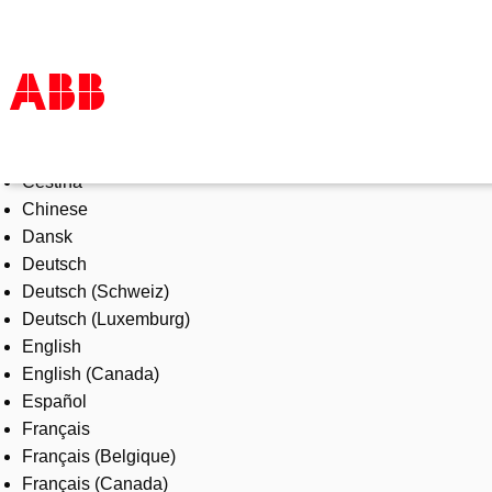
Select Language
Products & Solutions
Čeština
Industries
Chinese
Services
Dansk
About us
Deutsch
Where to buy
Deutsch (Schweiz)
Contact us
Deutsch (Luxemburg)
Careers
English
English (Canada)
Español
Français
Français (Belgique)
Français (Canada)