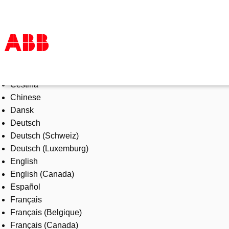
Select Language
Products & Solutions
Čeština
Industries
Chinese
Services
Dansk
About us
Deutsch
Where to buy
Deutsch (Schweiz)
Contact us
Deutsch (Luxemburg)
Careers
English
English (Canada)
Español
Français
Français (Belgique)
Français (Canada)