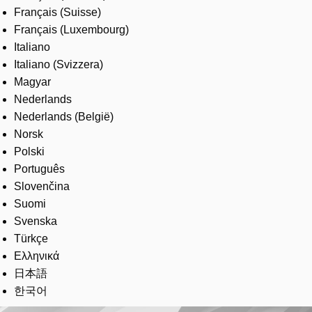
Français (Suisse)
Français (Luxembourg)
Italiano
Italiano (Svizzera)
Magyar
Nederlands
Nederlands (België)
Norsk
Polski
Português
Slovenčina
Suomi
Svenska
Türkçe
Ελληνικά
日本語
한국어