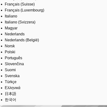
Français (Suisse)
Français (Luxembourg)
Italiano
Italiano (Svizzera)
Magyar
Nederlands
Nederlands (België)
Norsk
Polski
Português
Slovenčina
Suomi
Svenska
Türkçe
Ελληνικά
日本語
한국어