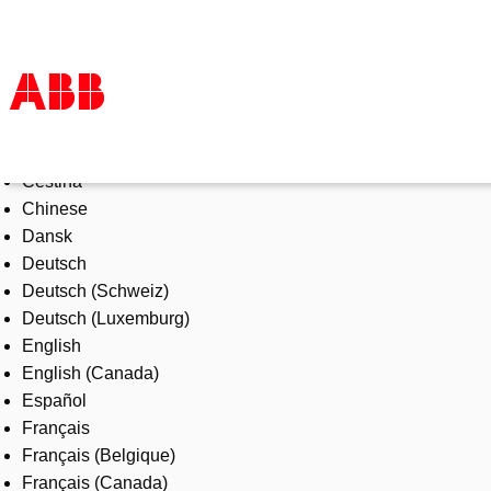
Select Language
Products & Solutions
Čeština
Industries
Chinese
Services
Dansk
About us
Deutsch
Where to buy
Deutsch (Schweiz)
Contact us
Deutsch (Luxemburg)
Careers
English
English (Canada)
Español
Français
Français (Belgique)
Français (Canada)