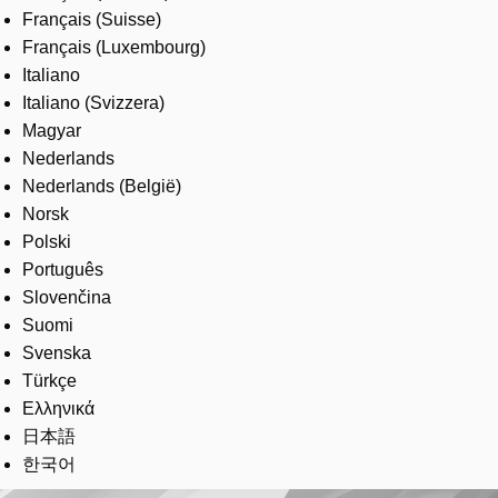
Français (Suisse)
Français (Luxembourg)
Italiano
Italiano (Svizzera)
Magyar
Nederlands
Nederlands (België)
Norsk
Polski
Português
Slovenčina
Suomi
Svenska
Türkçe
Ελληνικά
日本語
한국어