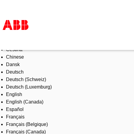
Select Language
Products & Solutions
Čeština
Industries
Chinese
Services
Dansk
About us
Deutsch
Where to buy
Deutsch (Schweiz)
Contact us
Deutsch (Luxemburg)
Careers
English
English (Canada)
Español
Français
Français (Belgique)
Français (Canada)