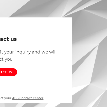
act us
t your inquiry and we will
ct you
ACT US
act your
ABB Contact Center