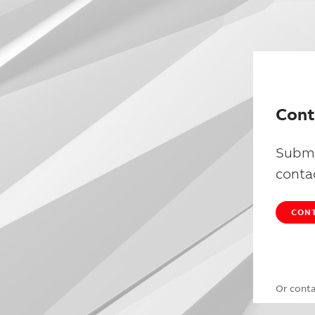
Cont
Submi
conta
CONT
Or cont