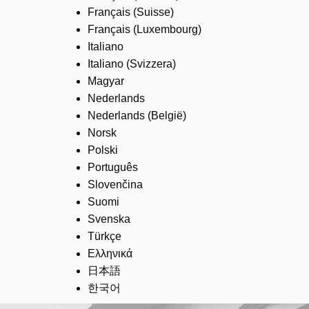
Français (Suisse)
Français (Luxembourg)
Italiano
Italiano (Svizzera)
Magyar
Nederlands
Nederlands (België)
Norsk
Polski
Português
Slovenčina
Suomi
Svenska
Türkçe
Ελληνικά
日本語
한국어