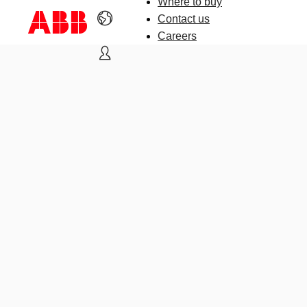
Where to buy
Contact us
Careers