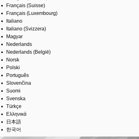
Français (Suisse)
Français (Luxembourg)
Italiano
Italiano (Svizzera)
Magyar
Nederlands
Nederlands (België)
Norsk
Polski
Português
Slovenčina
Suomi
Svenska
Türkçe
Ελληνικά
日本語
한국어