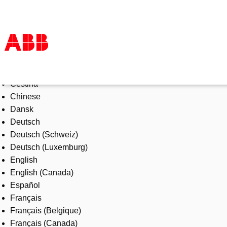
Select Language
Products & Solutions
Čeština
Industries
Chinese
Services
Dansk
About us
Deutsch
Where to buy
Deutsch (Schweiz)
Contact us
Deutsch (Luxemburg)
Careers
English
English (Canada)
Español
Français
Français (Belgique)
Français (Canada)