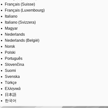
Français (Suisse)
Français (Luxembourg)
Italiano
Italiano (Svizzera)
Magyar
Nederlands
Nederlands (België)
Norsk
Polski
Português
Slovenčina
Suomi
Svenska
Türkçe
Ελληνικά
日本語
한국어