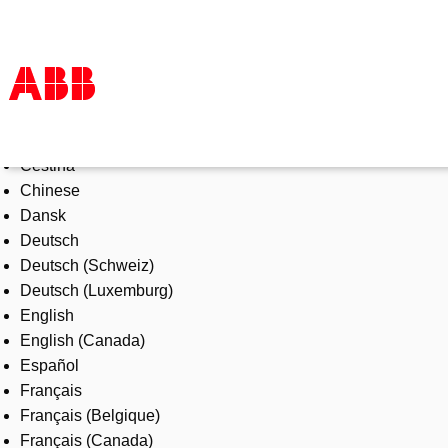
Select Language
Products & Solutions
Čeština
Industries
Chinese
Services
Dansk
About us
Deutsch
Where to buy
Deutsch (Schweiz)
Contact us
Deutsch (Luxemburg)
Careers
English
English (Canada)
Español
Français
Français (Belgique)
Français (Canada)