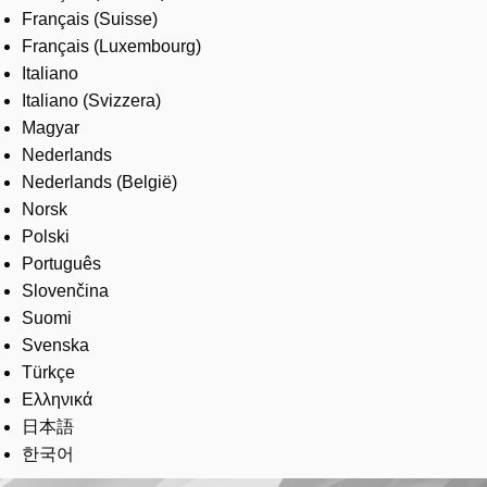
Français (Suisse)
Français (Luxembourg)
Italiano
Italiano (Svizzera)
Magyar
Nederlands
Nederlands (België)
Norsk
Polski
Português
Slovenčina
Suomi
Svenska
Türkçe
Ελληνικά
日本語
한국어