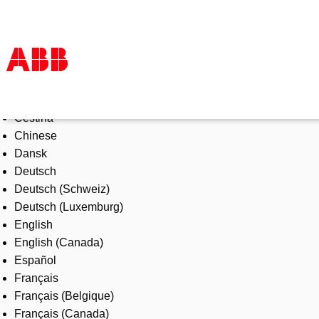
Select Language
Products & Solutions
Čeština
Industries
Chinese
Services
Dansk
About us
Deutsch
Where to buy
Deutsch (Schweiz)
Contact us
Deutsch (Luxemburg)
Careers
English
English (Canada)
Español
Français
Français (Belgique)
Français (Canada)