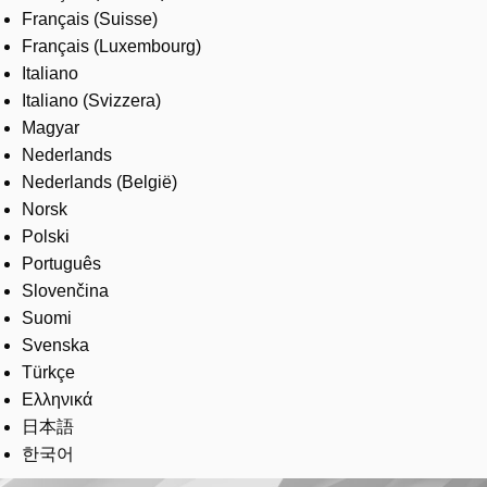
Français (Suisse)
Français (Luxembourg)
Italiano
Italiano (Svizzera)
Magyar
Nederlands
Nederlands (België)
Norsk
Polski
Português
Slovenčina
Suomi
Svenska
Türkçe
Ελληνικά
日本語
한국어