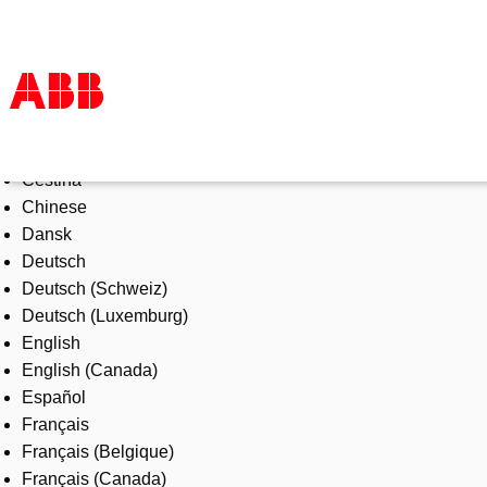
Select Language
Products & Solutions
Čeština
Industries
Chinese
Services
Dansk
About us
Deutsch
Where to buy
Deutsch (Schweiz)
Contact us
Deutsch (Luxemburg)
Careers
English
English (Canada)
Español
Français
Français (Belgique)
Français (Canada)