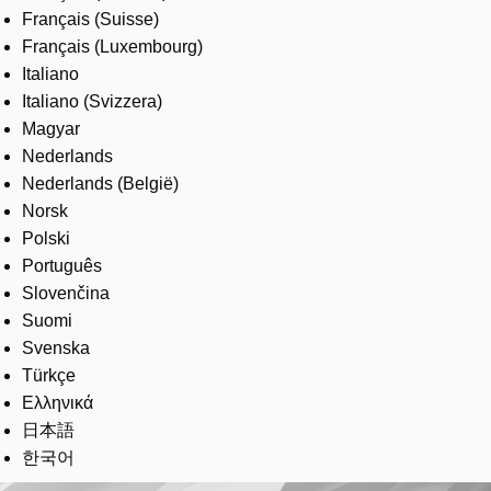
Français (Suisse)
Français (Luxembourg)
Italiano
Italiano (Svizzera)
Magyar
Nederlands
Nederlands (België)
Norsk
Polski
Português
Slovenčina
Suomi
Svenska
Türkçe
Ελληνικά
日本語
한국어