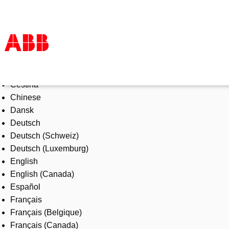
Select Language
Products & Solutions
Čeština
Industries
Chinese
Services
Dansk
About us
Deutsch
Where to buy
Deutsch (Schweiz)
Contact us
Deutsch (Luxemburg)
Careers
English
English (Canada)
Español
Français
Français (Belgique)
Français (Canada)