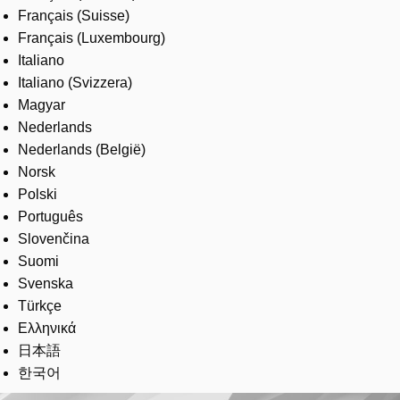
Français (Suisse)
Français (Luxembourg)
Italiano
Italiano (Svizzera)
Magyar
Nederlands
Nederlands (België)
Norsk
Polski
Português
Slovenčina
Suomi
Svenska
Türkçe
Ελληνικά
日本語
한국어