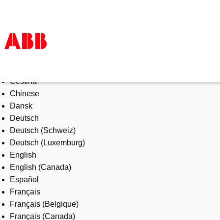
Select Language
Products & Solutions
Čeština
Industries
Chinese
Services
Dansk
About us
Deutsch
Where to buy
Deutsch (Schweiz)
Contact us
Deutsch (Luxemburg)
Careers
English
English (Canada)
Español
Français
Français (Belgique)
Français (Canada)