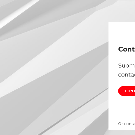
Cont
Submi
conta
CONT
Or cont