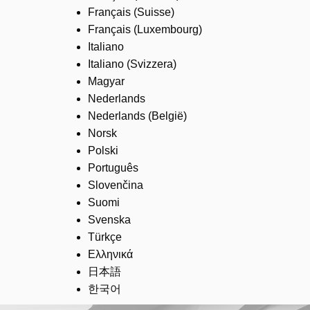
Français (Suisse)
Français (Luxembourg)
Italiano
Italiano (Svizzera)
Magyar
Nederlands
Nederlands (België)
Norsk
Polski
Português
Slovenčina
Suomi
Svenska
Türkçe
Ελληνικά
日本語
한국어