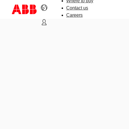
Where to buy
Contact us
Careers