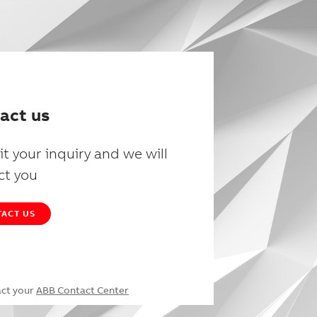
act us
t your inquiry and we will
ct you
ACT US
act your
ABB Contact Center