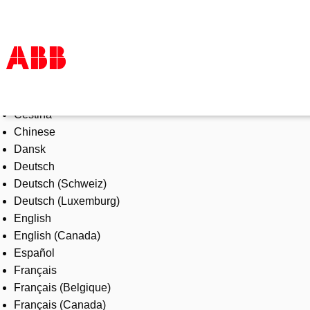
Select Language
Products & Solutions
Čeština
Industries
Chinese
Services
Dansk
About us
Deutsch
Where to buy
Deutsch (Schweiz)
Contact us
Deutsch (Luxemburg)
Careers
English
English (Canada)
Español
Français
Français (Belgique)
Français (Canada)