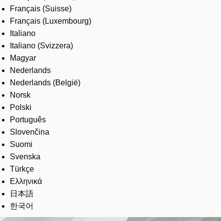
Français (Suisse)
Français (Luxembourg)
Italiano
Italiano (Svizzera)
Magyar
Nederlands
Nederlands (België)
Norsk
Polski
Português
Slovenčina
Suomi
Svenska
Türkçe
Ελληνικά
日本語
한국어