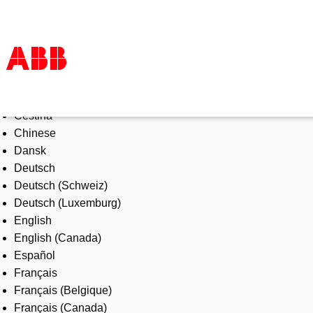
Select Language
Products & Solutions
Čeština
Industries
Chinese
Services
Dansk
About us
Deutsch
Where to buy
Deutsch (Schweiz)
Contact us
Deutsch (Luxemburg)
Careers
English
English (Canada)
Español
Français
Français (Belgique)
Français (Canada)