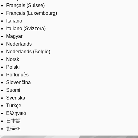
Français (Suisse)
Français (Luxembourg)
Italiano
Italiano (Svizzera)
Magyar
Nederlands
Nederlands (België)
Norsk
Polski
Português
Slovenčina
Suomi
Svenska
Türkçe
Ελληνικά
日本語
한국어