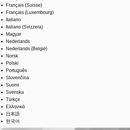
Français (Suisse)
Français (Luxembourg)
Italiano
Italiano (Svizzera)
Magyar
Nederlands
Nederlands (België)
Norsk
Polski
Português
Slovenčina
Suomi
Svenska
Türkçe
Ελληνικά
日本語
한국어