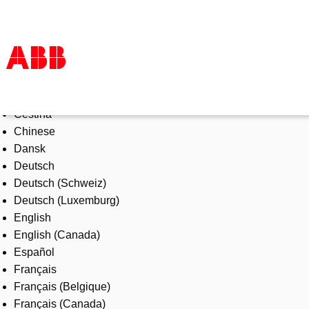
Select Language
Products & Solutions
Čeština
Industries
Chinese
Services
Dansk
About us
Deutsch
Where to buy
Deutsch (Schweiz)
Contact us
Deutsch (Luxemburg)
Careers
English
English (Canada)
Español
Français
Français (Belgique)
Français (Canada)