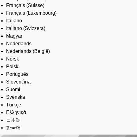
Français (Suisse)
Français (Luxembourg)
Italiano
Italiano (Svizzera)
Magyar
Nederlands
Nederlands (België)
Norsk
Polski
Português
Slovenčina
Suomi
Svenska
Türkçe
Ελληνικά
日本語
한국어