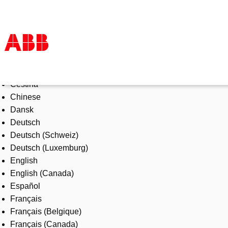
Select Language
Products & Solutions
Čeština
Industries
Chinese
Services
Dansk
About us
Deutsch
Where to buy
Deutsch (Schweiz)
Contact us
Deutsch (Luxemburg)
Careers
English
English (Canada)
Español
Français
Français (Belgique)
Français (Canada)