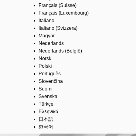
Français (Suisse)
Français (Luxembourg)
Italiano
Italiano (Svizzera)
Magyar
Nederlands
Nederlands (België)
Norsk
Polski
Português
Slovenčina
Suomi
Svenska
Türkçe
Ελληνικά
日本語
한국어