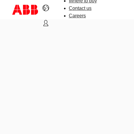
Where to buy
Contact us
Careers