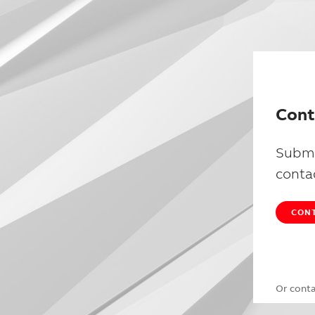
Cont
Submi
conta
CONT
Or cont