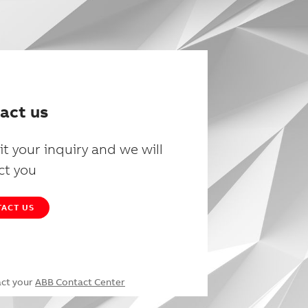
act us
t your inquiry and we will
ct you
ACT US
act your
ABB Contact Center