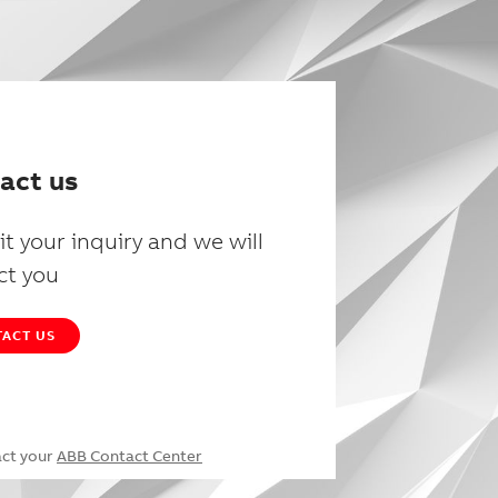
act us
t your inquiry and we will
ct you
ACT US
act your
ABB Contact Center