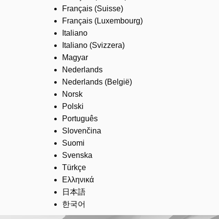
Français (Suisse)
Français (Luxembourg)
Italiano
Italiano (Svizzera)
Magyar
Nederlands
Nederlands (België)
Norsk
Polski
Português
Slovenčina
Suomi
Svenska
Türkçe
Ελληνικά
日本語
한국어