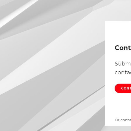
Cont
Submi
conta
CONT
Or cont