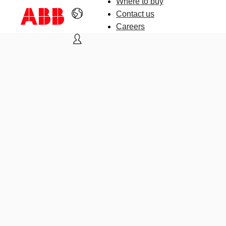
Where to buy
Contact us
Careers